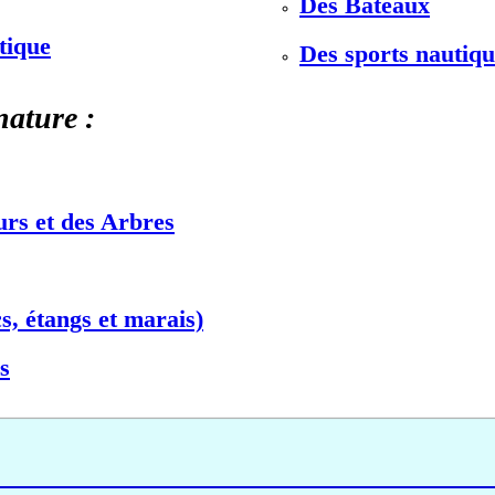
Des Bateaux
stique
Des sports nautiqu
nature :
urs et des Arbres
s, étangs et marais)
s