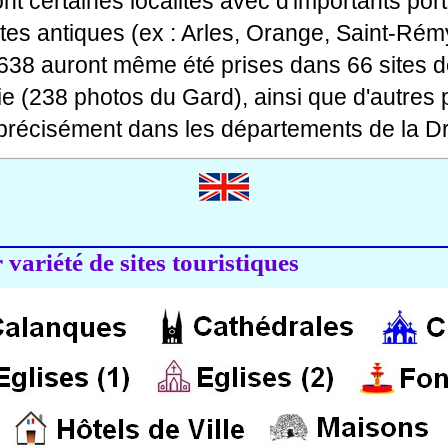
 dont certaines localités avec d'importants po
ites antiques (ex : Arles, Orange, Saint-Rémy
 638 auront même été prises dans 66 sites d
ie (238 photos du Gard), ainsi que d'autres
précisément dans les départements de la Dr
variété de sites touristiques