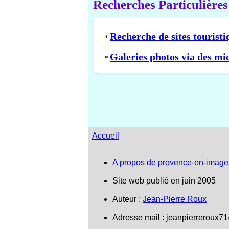
Recherches Particulières
Recherche de sites touristi
*
Galeries photos via des mi
*
Accueil
A propos de provence-en-image
Site web publié en juin 2005
Auteur :
Jean-Pierre Roux
Adresse mail :
jeanpierreroux7