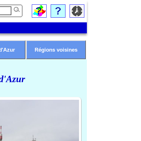
d'Azur
Régions voisines
 d'Azur