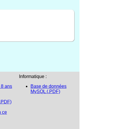
Informatique :
 8 ans
Base de données
MySQL (.PDF)
(.PDF)
n ce