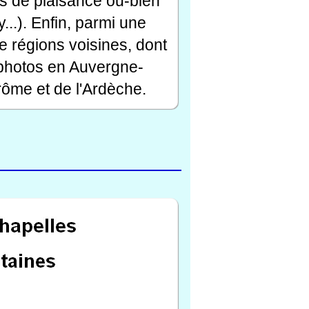
rts de plaisance ou-bien
...). Enfin, parmi une
e régions voisines, dont
 photos en Auvergne-
ôme et de l'Ardèche.