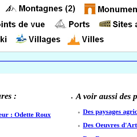
res :
A voir aussi des 
Des paysages agric
teur : Odette Roux
Des Oeuvres d'Art 