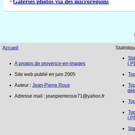
Galeries photos via des microrégions
*
Accueil
Statistiq
Sta
A propos de provence-en-images
(.P
Site web publié en juin 2005
To
Auteur :
Jean-Pierre Roux
Top
déb
Adresse mail :
jeanpierreroux71@yahoo.fr
To
Top
(.P
Sta