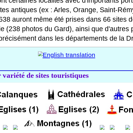
 dont certaines localités avec d'importants po
ites antiques (ex : Arles, Orange, Saint-Rémy
 638 auront même été prises dans 66 sites d
ie (238 photos du Gard), ainsi que d'autres
précisément dans les départements de la Dr
variété de sites touristiques