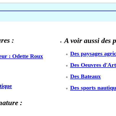
res :
A voir aussi des 
Des paysages agric
teur : Odette Roux
Des Oeuvres d'Art 
Des Bateaux
stique
Des sports nautiqu
nature :