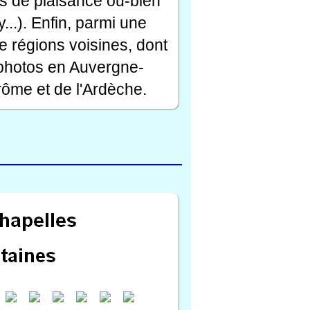
rts de plaisance ou-bien
...). Enfin, parmi une
e régions voisines, dont
 photos en Auvergne-
ôme et de l'Ardèche.