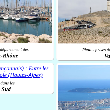
 département des
Photos prises d
u-Rhône
Va
 dans les
u Sud