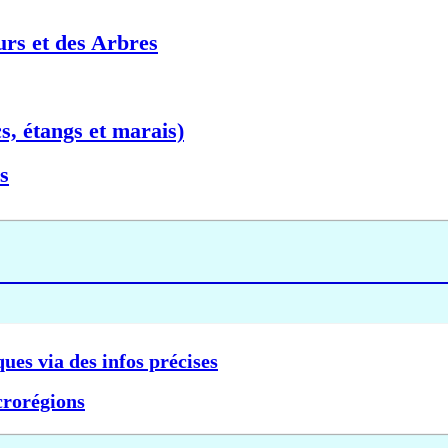
urs et des Arbres
s, étangs et marais)
s
ques via des infos précises
crorégions