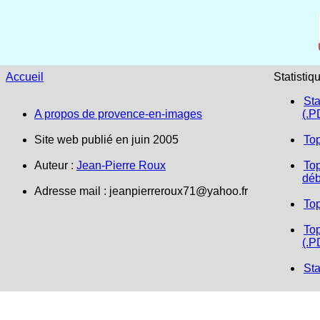
Accueil
Statistiq
Sta
A propos de provence-en-images
(.P
Site web publié en juin 2005
To
Auteur :
Jean-Pierre Roux
Top
déb
Adresse mail :
jeanpierreroux71@yahoo.fr
To
Top
(.P
Sta