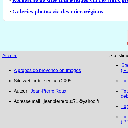
*
Galeries photos via des microrégions
*
Accueil
Statistiq
Sta
A propos de provence-en-images
(.P
Site web publié en juin 2005
To
Auteur :
Jean-Pierre Roux
Top
déb
Adresse mail :
jeanpierreroux71@yahoo.fr
To
Top
(.P