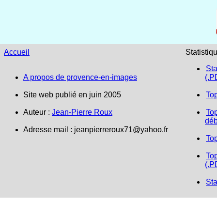
Accueil
Statistiq
Sta
A propos de provence-en-images
(.P
Site web publié en juin 2005
To
Auteur :
Jean-Pierre Roux
Top
déb
Adresse mail :
jeanpierreroux71@yahoo.fr
To
Top
(.P
Sta