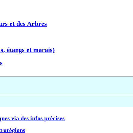
urs et des Arbres
s, étangs et marais)
s
ques via des infos précises
crorégions