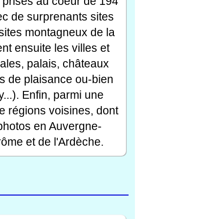
 prises au coeur de 194
ec de surprenants sites
s sites montagneux de la
t ensuite les villes et
ales, palais, châteaux
rts de plaisance ou-bien
...). Enfin, parmi une
e régions voisines, dont
 photos en Auvergne-
ôme et de l'Ardèche.