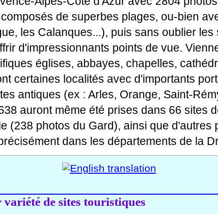
ovence-Alpes-Côte d'Azur avec 2804 photos
tes composés de superbes plages, ou-bien av
gue, les Calanques...), puis sans oublier le
rir d'impressionnants points de vue. Viennen
fiques églises, abbayes, chapelles, cathédr
 dont certaines localités avec d'importants po
ites antiques (ex : Arles, Orange, Saint-Rémy
 638 auront même été prises dans 66 sites d
ie (238 photos du Gard), ainsi que d'autres
précisément dans les départements de la Dr
variété de sites touristiques