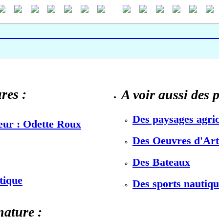
res :
A voir aussi des 
Des paysages agric
teur : Odette Roux
Des Oeuvres d'Art 
Des Bateaux
stique
Des sports nautiqu
nature :