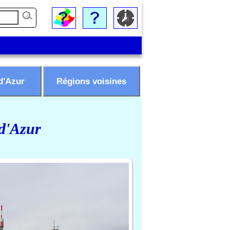
d'Azur
Régions voisines
 d'Azur