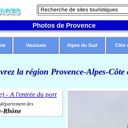
Photos de Provence
ne
Vaucluse
Alpes du Sud
Côte 
rez la région Provence-Alpes-Côte
 département des
u-Rhône