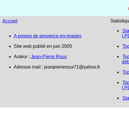
Accueil
Statistiq
Sta
A propos de provence-en-images
(.P
Site web publié en juin 2005
To
Auteur :
Jean-Pierre Roux
Top
déb
Adresse mail :
jeanpierreroux71@yahoo.fr
To
Top
(.P
Sta