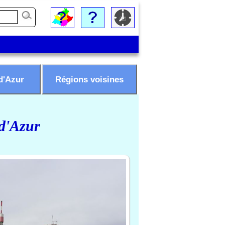
d'Azur
Régions voisines
 d'Azur