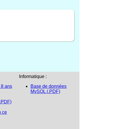
Informatique :
 8 ans
Base de données
MySQL (.PDF)
(.PDF)
n ce