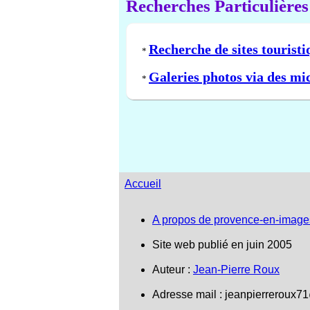
Recherches Particulières
Recherche de sites touristi
*
Galeries photos via des mi
*
Accueil
A propos de provence-en-image
Site web publié en juin 2005
Auteur :
Jean-Pierre Roux
Adresse mail :
jeanpierreroux7