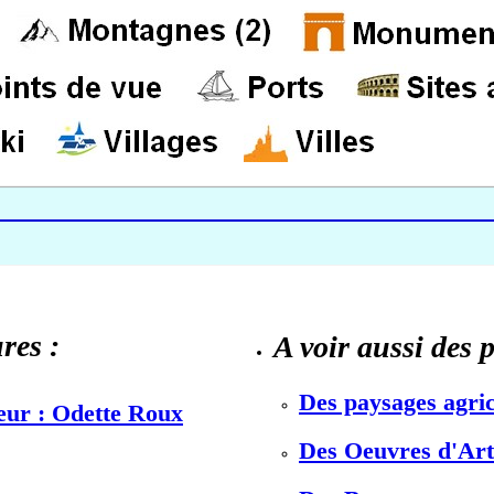
res :
A voir aussi des 
Des paysages agric
teur : Odette Roux
Des Oeuvres d'Art 