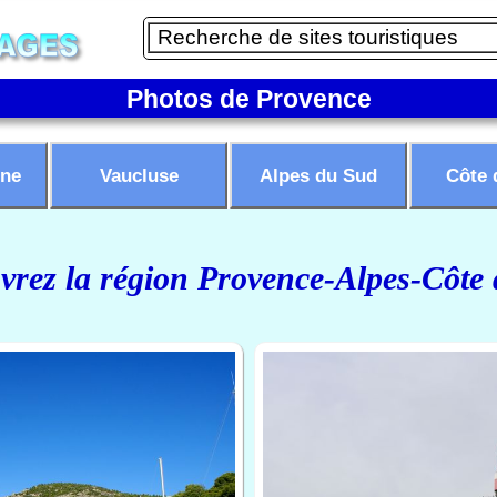
Photos de Provence
ne
Vaucluse
Alpes du Sud
Côte 
rez la région Provence-Alpes-Côte