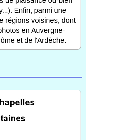
rts de plaisance ou-bien
...). Enfin, parmi une
e régions voisines, dont
 photos en Auvergne-
ôme et de l'Ardèche.