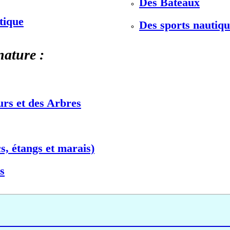
Des Bateaux
stique
Des sports nautiqu
nature :
urs et des Arbres
s, étangs et marais)
s