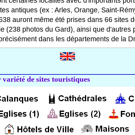
 dont certaines localités avec d'importants po
ites antiques (ex : Arles, Orange, Saint-Rémy
 638 auront même été prises dans 66 sites d
ie (238 photos du Gard), ainsi que d'autres
précisément dans les départements de la Dr
variété de sites touristiques