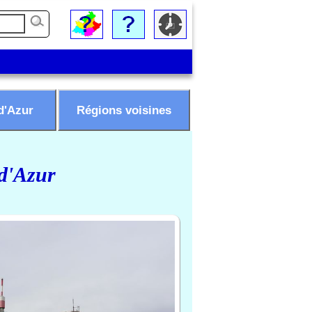
d'Azur
Régions voisines
 d'Azur