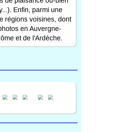
rts de plaisance ou-bien
...). Enfin, parmi une
e régions voisines, dont
 photos en Auvergne-
ôme et de l'Ardèche.