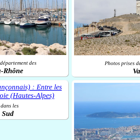
 département des
Photos prises d
u-Rhône
Va
 dans les
u Sud