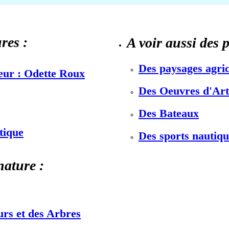
res :
A voir aussi des 
Des paysages agric
teur : Odette Roux
Des Oeuvres d'Art 
Des Bateaux
stique
Des sports nautiqu
nature :
urs et des Arbres