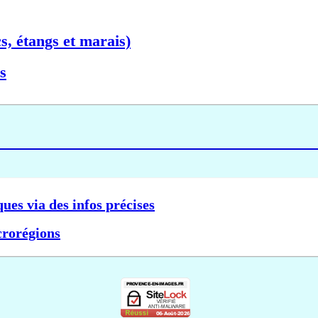
s, étangs et marais)
s
ques via des infos précises
crorégions