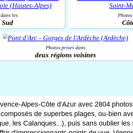
 dans les
Photos 
u Sud
Côt
Photos prises dans
deux régions voisines
ovence-Alpes-Côte d'Azur avec 2804 photos
tes composés de superbes plages, ou-bien av
gue, les Calanques...), puis sans oublier le
rir d'impressionnants points de vue. Viennen