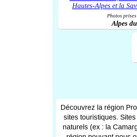
Photos prises
Alpes d
Découvrez la région Pr
sites touristiques. Si
naturels (ex : la Camar
région pouvant nous off