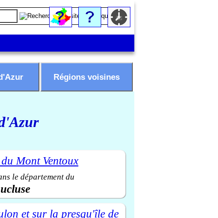
d'Azur
Régions voisines
 d'Azur
ans le département du
ucluse