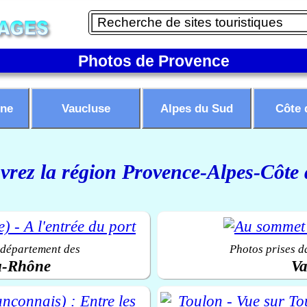
Photos de Provence
ne
Vaucluse
Alpes du Sud
Côte 
rez la région Provence-Alpes-Côte
 département des
Photos prises d
u-Rhône
Va