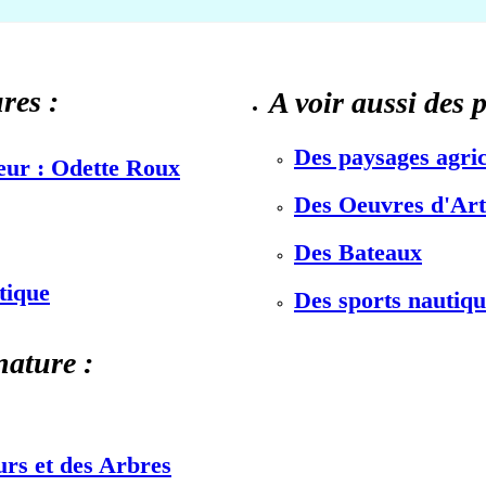
res :
A voir aussi des 
Des paysages agric
teur : Odette Roux
Des Oeuvres d'Art 
Des Bateaux
stique
Des sports nautiqu
nature :
urs et des Arbres