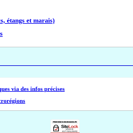
s, étangs et marais)
s
ques via des infos précises
crorégions