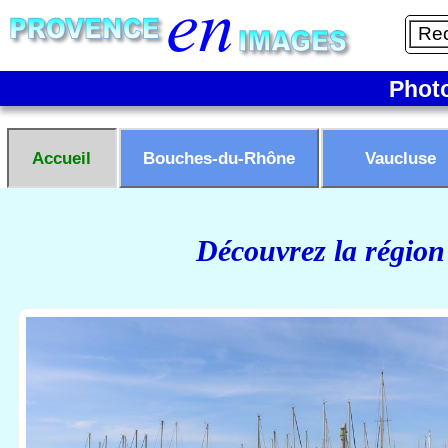
Phot
Accueil
Bouches-du-Rhône
Vaucluse
Découvrez la région