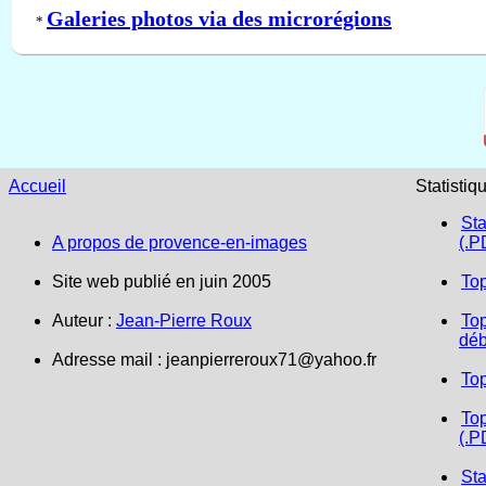
Galeries photos via des microrégions
*
Accueil
Statistiq
Sta
A propos de provence-en-images
(.P
Site web publié en juin 2005
To
Auteur :
Jean-Pierre Roux
Top
déb
Adresse mail :
jeanpierreroux71@yahoo.fr
To
Top
(.P
Sta