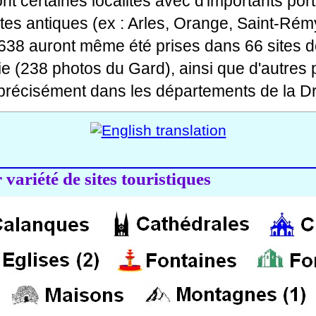
 dont certaines localités avec d'importants po
ites antiques (ex : Arles, Orange, Saint-Rémy
 638 auront même été prises dans 66 sites d
ie (238 photos du Gard), ainsi que d'autres
précisément dans les départements de la Dr
variété de sites touristiques