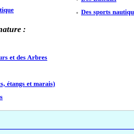
stique
Des sports nautiqu
nature :
urs et des Arbres
s, étangs et marais)
s