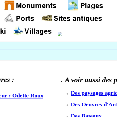
res :
A voir aussi des 
Des paysages agric
teur : Odette Roux
Des Oeuvres d'Art 
Des Bateaux