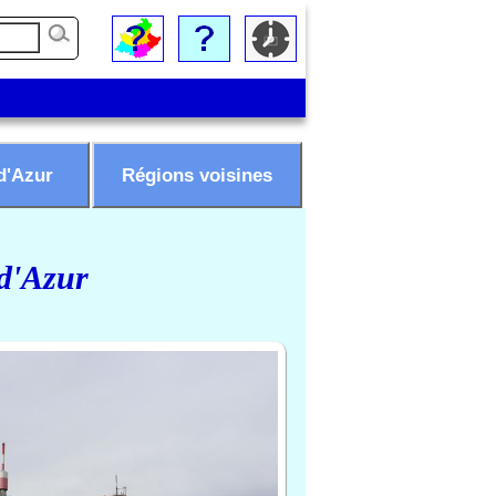
d'Azur
Régions voisines
 d'Azur