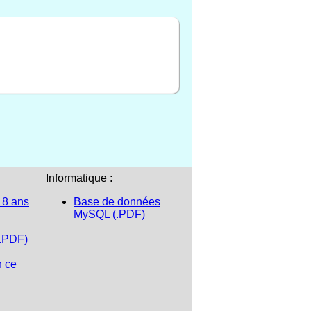
Informatique :
 8 ans
Base de données
MySQL (.PDF)
(.PDF)
n ce