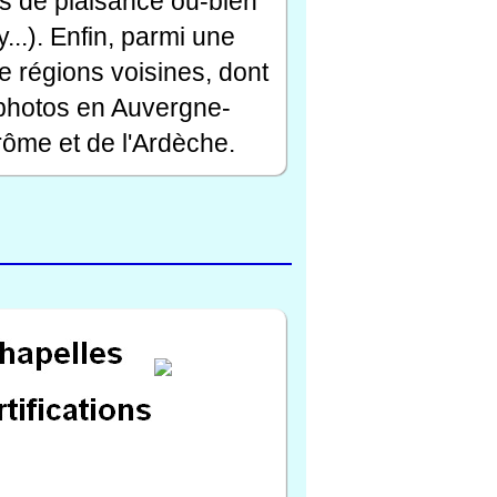
rts de plaisance ou-bien
...). Enfin, parmi une
e régions voisines, dont
 photos en Auvergne-
ôme et de l'Ardèche.