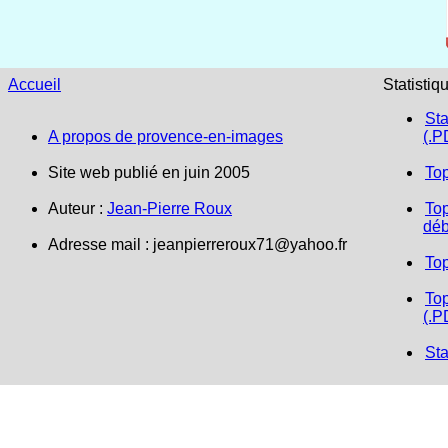
Accueil
Statistiq
Sta
A propos de provence-en-images
(.P
Site web publié en juin 2005
To
Auteur :
Jean-Pierre Roux
Top
déb
Adresse mail :
jeanpierreroux71@yahoo.fr
To
Top
(.P
Sta