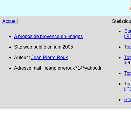
Accueil
Statistiq
Sta
A propos de provence-en-images
(.P
Site web publié en juin 2005
To
Auteur :
Jean-Pierre Roux
Top
déb
Adresse mail :
jeanpierreroux71@yahoo.fr
To
Top
(.P
Sta