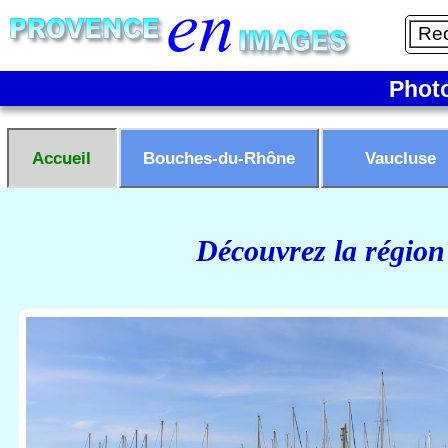
Phot
Accueil
Bouches-du-Rhône
Vaucluse
Découvrez la région