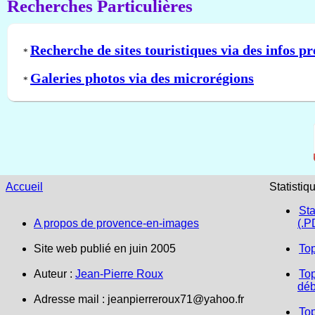
Recherches Particulières
Recherche de sites touristiques via des infos pr
*
Galeries photos via des microrégions
*
Accueil
Statistiq
Sta
A propos de provence-en-images
(.P
Site web publié en juin 2005
To
Auteur :
Jean-Pierre Roux
Top
déb
Adresse mail :
jeanpierreroux71@yahoo.fr
To