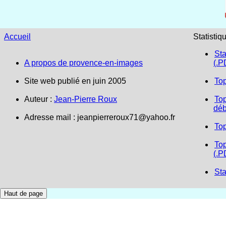
Accueil
Statistiq
Sta
A propos de provence-en-images
(.P
Site web publié en juin 2005
To
Auteur :
Jean-Pierre Roux
Top
déb
Adresse mail :
jeanpierreroux71@yahoo.fr
To
Top
(.P
Sta
Haut de page