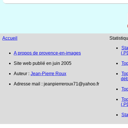
Accueil
Statistiq
Sta
A propos de provence-en-images
(.P
Site web publié en juin 2005
To
Auteur :
Jean-Pierre Roux
Top
déb
Adresse mail :
jeanpierreroux71@yahoo.fr
To
Top
(.P
Sta