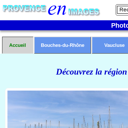
Phot
Accueil
Bouches-du-Rhône
Vaucluse
Découvrez la région