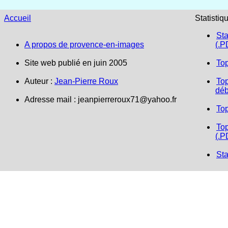
Accueil
Statistiq
Sta
A propos de provence-en-images
(.P
Site web publié en juin 2005
To
Auteur :
Jean-Pierre Roux
Top
déb
Adresse mail :
jeanpierreroux71@yahoo.fr
To
Top
(.P
Sta