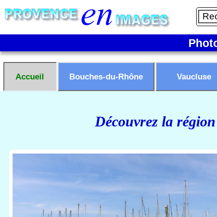
Phot
Accueil
Bouches-du-Rhône
Vaucluse
Découvrez la région