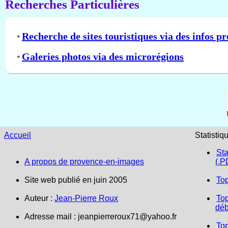
Recherches Particulières
Recherche de sites touristiques via des infos pr
*
Galeries photos via des microrégions
*
Accueil
Statistiq
Sta
A propos de provence-en-images
(.P
Site web publié en juin 2005
To
Auteur :
Jean-Pierre Roux
Top
déb
Adresse mail :
jeanpierreroux71@yahoo.fr
To