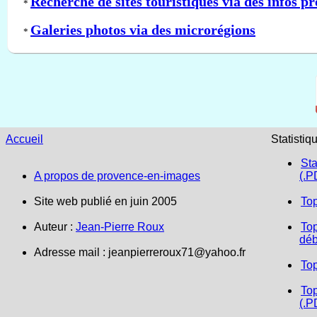
Recherche de sites touristiques via des infos pr
*
Galeries photos via des microrégions
*
Accueil
Statistiq
Sta
A propos de provence-en-images
(.P
Site web publié en juin 2005
To
Auteur :
Jean-Pierre Roux
Top
déb
Adresse mail :
jeanpierreroux71@yahoo.fr
To
Top
(.P