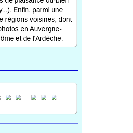
rts de plaisance ou-bien
...). Enfin, parmi une
e régions voisines, dont
 photos en Auvergne-
ôme et de l'Ardèche.