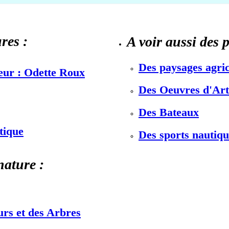
res :
A voir aussi des 
Des paysages agric
teur : Odette Roux
Des Oeuvres d'Art 
Des Bateaux
stique
Des sports nautiqu
nature :
urs et des Arbres