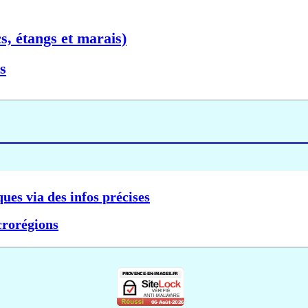
s, étangs et marais)
s
ques via des infos précises
crorégions