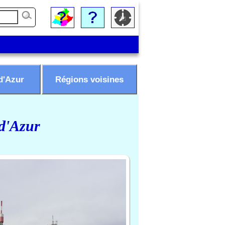
d'Azur
Régions voisines
 d'Azur