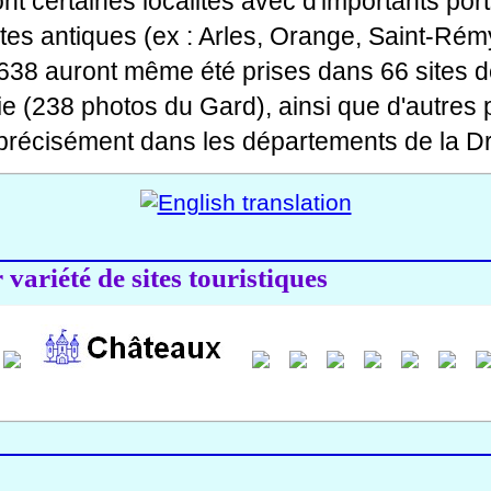
 dont certaines localités avec d'importants po
ites antiques (ex : Arles, Orange, Saint-Rémy
 638 auront même été prises dans 66 sites d
ie (238 photos du Gard), ainsi que d'autres
précisément dans les départements de la Dr
variété de sites touristiques