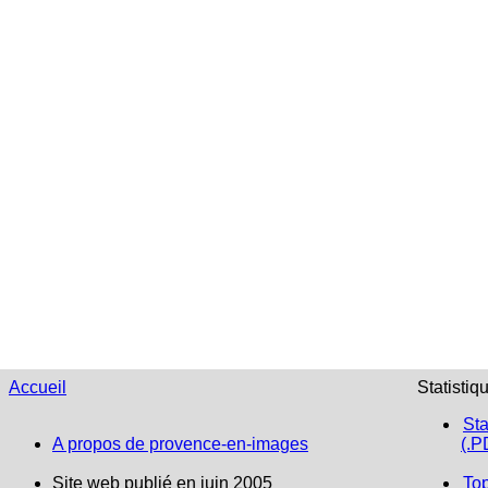
Accueil
Statistiq
Sta
A propos de provence-en-images
(.P
Site web publié en juin 2005
To