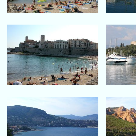
Salon-de-Provence
Antibes
Plage de la Gravette
Zoom 
Corniche de l'Esterel
Corni
Baie entre Théoule-sur-Mer et la
Au pi
Napoule