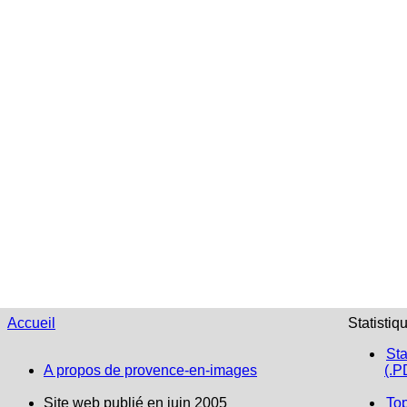
Accueil
Statistiq
Sta
A propos de provence-en-images
(.P
Site web publié en juin 2005
To