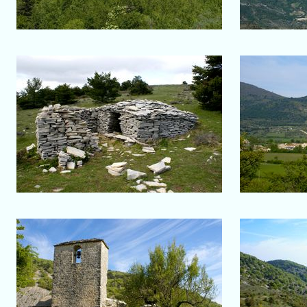
Salon-de-Provence
Crête de la Montagne de
Lure
Le v
Un jas
Vière
Eglise du village
Vallée e