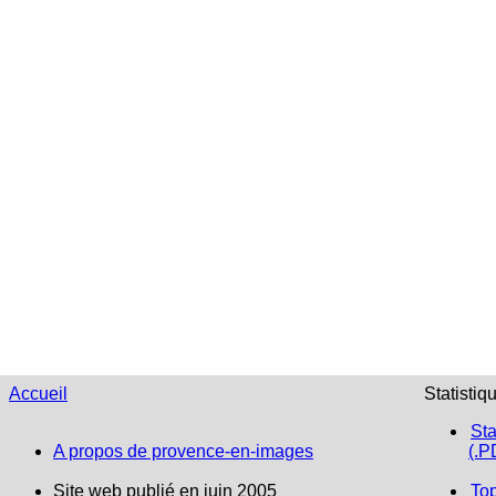
Accueil
Statistiq
Sta
A propos de provence-en-images
(.P
Site web publié en juin 2005
To