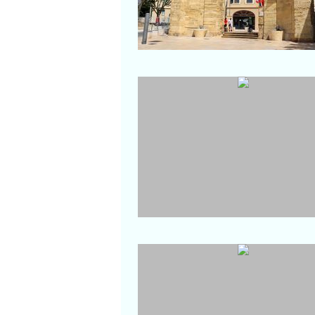
Port-de-Bouc
Port Renaissance
Carro
Le port de plaisance