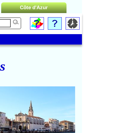
Côte d'Azur
Liste des Microrégions :
Cannes
Menton
Monaco
Nice
s
Saint-Tropez
Toulon
Martigues
 sur l'église Saint-Genest et
ur le quai Alsace-Lorraine
(Jonquières)