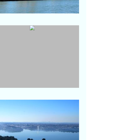
Fos-sur-Mer
Plage du Cavaou
Istres
ue sur l'étang de l'Olivier