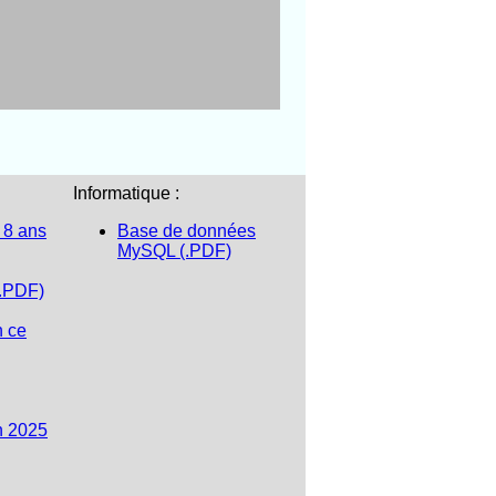
Informatique :
 8 ans
Base de données
MySQL (.PDF)
(.PDF)
n ce
n 2025