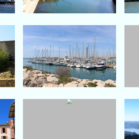
Fos-sur-Mer
ge de
Vue d'ensemble du port de
plaisance
Istres
le)
Etang de l'Olivier
V