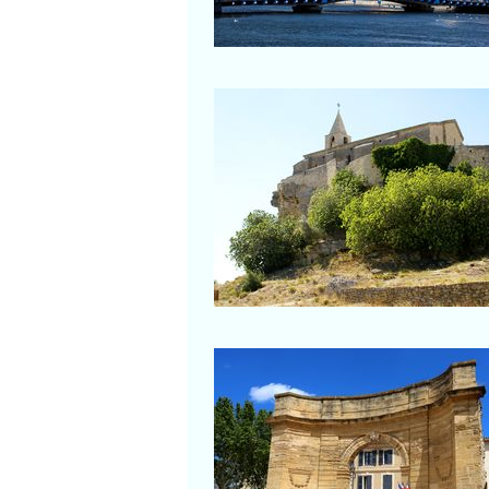
Salon-de-Provence
Fos-sur-Mer
Au pied de l'église du villa
l'Hauture
Istres
Porte d'Arles (XVIIIe sièc