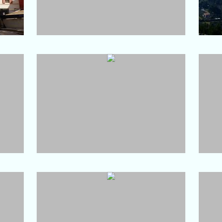
Port-de-Bouc
Fort de Bouc
Le 
Carro
Ville de Port-de-Bouc à l'horizon
Vue 