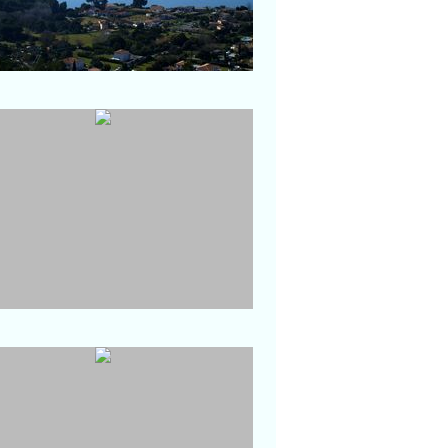
Port-de-Bouc
Canal avec vue sur le Cours
Landrivon
La Couronne
sur le phare et la petite plage