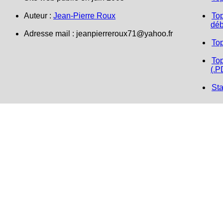
Auteur :
Jean-Pierre Roux
Top
déb
Adresse mail :
jeanpierreroux71@yahoo.fr
To
Top
(.P
Sta