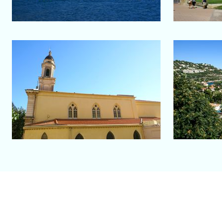
Salon-de-Provence
Menton
Roqueb
Chapelle de la Miséricorde ou
Le littora
des Pénitents Noirs