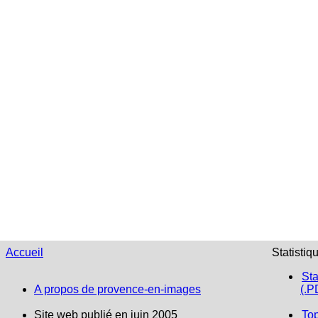
Accueil
Statistiq
Sta
A propos de provence-en-images
(.P
Site web publié en juin 2005
To