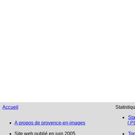
Accueil
Statistiq
Sta
A propos de provence-en-images
(.P
Site web publié en juin 2005
To