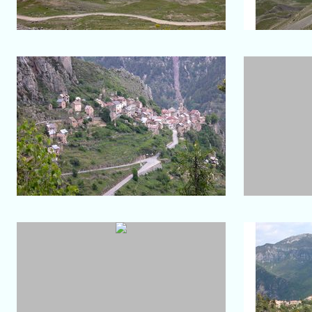
Salon-de-Provence
Roubion
Go
Zoom sur le village
Au 
Utelle
Vue d’ensemble du site religieux
Vue d'