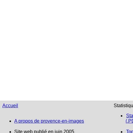
Accueil
Statistiq
Sta
A propos de provence-en-images
(.P
Site web publié en juin 2005
To