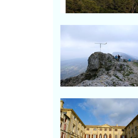
Salon-de-Provence
Pic des Mouches
Au sommet
Peyrolles-en-Proven
Au coeur du château du Roi