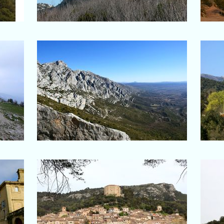
Pic des Mouches
Partie sud-est de la Sainte-
Victoire
ce
Meyrargues
 René
Vue d'ensemble du village