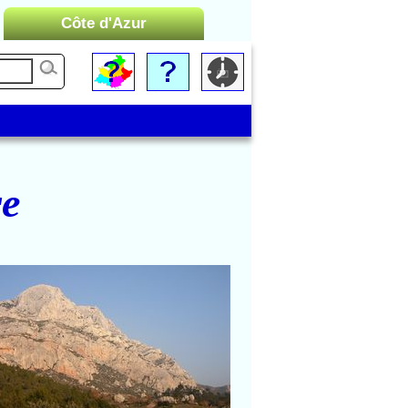
Côte d'Azur
Liste des Microrégions :
Cannes
Menton
Monaco
Nice
re
Saint-Tropez
Toulon
ntagne Sainte-Victoire
e sur la Sainte-Victoire au
refuge de Cézanne