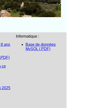
Informatique :
 8 ans
Base de données
MySQL (.PDF)
(.PDF)
n ce
n 2025