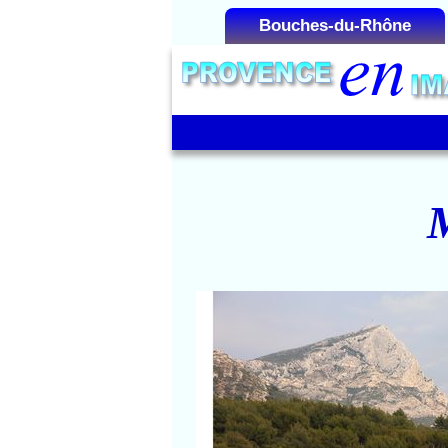
Bouches-du-Rhône
Liste des Microrégions :
Aix-en-Provence
Aubagne
Cap Canaille
La Camargue
M
La Côte Bleue
La Montagnette
La Sainte-Victoire
Montagne Sainte-Victo
Les Alpilles
Zoom sur la Sainte-Victoi
Marseille
Martigues