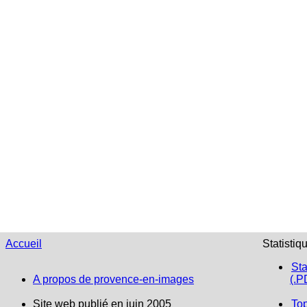
Accueil
Statistiq
Sta
A propos de provence-en-images
(.P
Site web publié en juin 2005
To