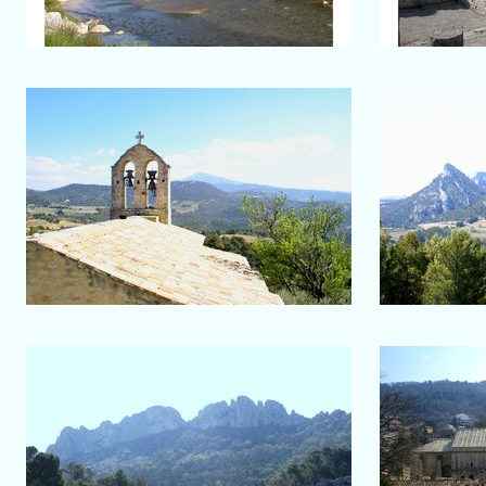
Salon-de-Provence
Suzette
Clocher de l'église
Zoom s
Gigondas
Aperçu des dentelles de
V
Montmirail