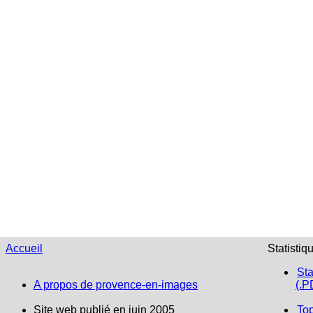
Accueil
Statistiq
Sta
A propos de provence-en-images
(.P
Site web publié en juin 2005
To