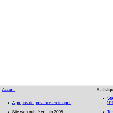
Accueil
Statistiq
Sta
A propos de provence-en-images
(.P
Site web publié en juin 2005
To