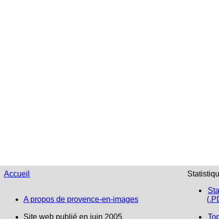
Accueil
Statistiq
Sta
A propos de provence-en-images
(.P
Site web publié en juin 2005
To