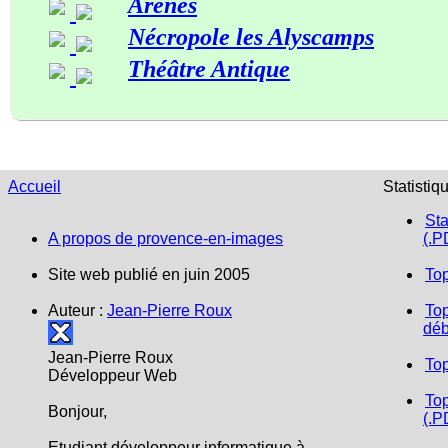
Arènes
Nécropole les Alyscamps
Théâtre Antique
Accueil
Statistiq
Sta
A propos de provence-en-images
(.P
Site web publié en juin 2005
To
Auteur :
Jean-Pierre Roux
Top
déb
Jean-Pierre Roux
To
Développeur Web
Top
Bonjour,
(.P
Etudiant développeur informatique à