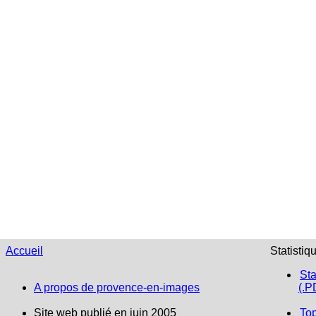
Accueil
Statistiq
Sta
A propos de provence-en-images
(.P
Site web publié en juin 2005
To