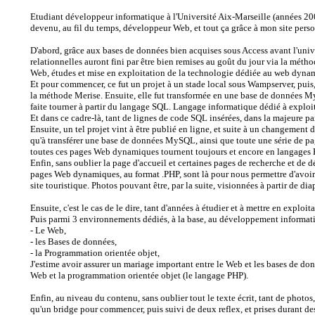
Etudiant développeur informatique à l'Université Aix-Marseille (années 200
devenu, au fil du temps, développeur Web, et tout ça grâce à mon site per
D'abord, grâce aux bases de données bien acquises sous Access avant l'univ
relationnelles auront fini par être bien remises au goût du jour via la métho
Web, études et mise en exploitation de la technologie dédiée au web dy
Et pour commencer, ce fut un projet à un stade local sous Wampserver, puis,
la méthode Merise. Ensuite, elle fut transformée en une base de données 
faite tourner à partir du langage SQL. Langage informatique dédié à exploit
Et dans ce cadre-là, tant de lignes de code SQL insérées, dans la majeure p
Ensuite, un tel projet vint à être publié en ligne, et suite à un changement
qu'à transférer une base de données MySQL, ainsi que toute une série de p
toutes ces pages Web dynamiques tournent toujours et encore en langages
Enfin, sans oublier la page d'accueil et certaines pages de recherche et de
pages Web dynamiques, au format .PHP, sont là pour nous permettre d'avoir a
site touristique. Photos pouvant être, par la suite, visionnées à partir de di
Ensuite, c'est le cas de le dire, tant d'années à étudier et à mettre en expl
Puis parmi 3 environnements dédiés, à la base, au développement informat
- Le Web,
- les Bases de données,
- la Programmation orientée objet,
J'estime avoir assurer un mariage important entre le Web et les bases de d
Web et la programmation orientée objet (le langage PHP).
Enfin, au niveau du contenu, sans oublier tout le texte écrit, tant de photos,
qu'un bridge pour commencer, puis suivi de deux reflex, et prises durant 