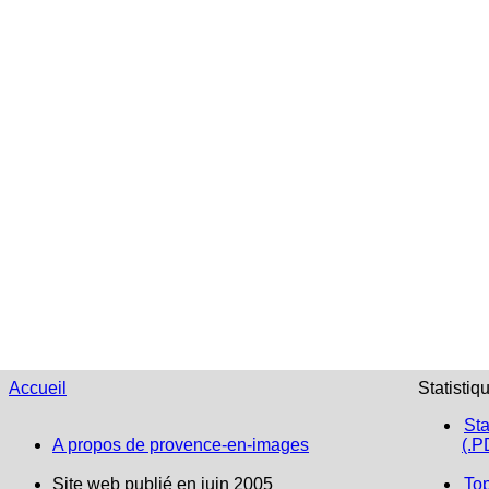
Accueil
Statistiq
Sta
A propos de provence-en-images
(.P
Site web publié en juin 2005
To