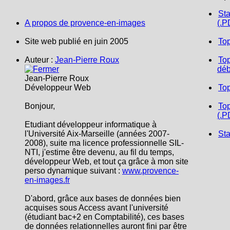
Sta
A propos de provence-en-images
(.P
Site web publié en juin 2005
To
Auteur :
Jean-Pierre Roux
Top
déb
Jean-Pierre Roux
Développeur Web
To
Bonjour,
Top
(.P
Etudiant développeur informatique à
l'Université Aix-Marseille (années 2007-
Sta
2008), suite ma licence professionnelle SIL-
NTI, j'estime être devenu, au fil du temps,
développeur Web, et tout ça grâce à mon site
perso dynamique suivant :
www.provence-
en-images.fr
D'abord, grâce aux bases de données bien
acquises sous Access avant l'université
(étudiant bac+2 en Comptabilité), ces bases
de données relationnelles auront fini par être