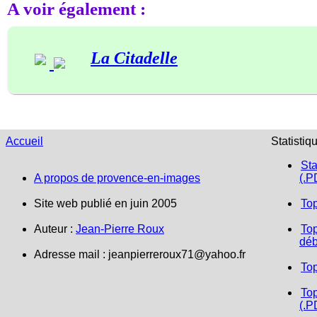
A voir également :
La Citadelle
Accueil
Statistiq
Sta
A propos de provence-en-images
(.P
Site web publié en juin 2005
To
Auteur :
Jean-Pierre Roux
Top
déb
Adresse mail :
jeanpierreroux71@yahoo.fr
To
Top
(.P