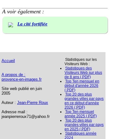
A voir également :
La cité fortifiée
Statistiques sur les
Accueil
Visiteurs Web :
Statistiques des
Visiteurs Web sur plus
A propos de :
de 8 ans (.PDF)
provence-en-images.fr
Top Ten mensuel en
début d'année 2026
Site web publié en juin
(.PDF)
2005
Top 20 des plus
grandes villes par pays
Auteur :
Jean-Pierre Roux
en ce début d'année
2026 (.PDF)
Adresse mail :
Top Ten mensuel
année 2025 (.PDF)
jeanpierreroux71@yahoo.fr
Top 20 des plus
grandes villes par pays
en 2025 (.PDF)
Statistiques année
2024