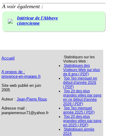
A voir également :
Intérieur de l'Abbaye
cistercienne
Statistiques sur les
Accueil
Visiteurs Web :
Statistiques des
Visiteurs Web sur plus
A propos de :
de 8 ans (.PDF)
provence-en-images.fr
Top Ten mensuel en
début d'année 2026
Site web publié en juin
(.PDF)
2005
Top 20 des plus
grandes villes par pays
Auteur :
Jean-Pierre Roux
en ce début d'année
2026 (.PDF)
Adresse mail :
Top Ten mensuel
année 2025 (.PDF)
jeanpierreroux71@yahoo.fr
Top 20 des plus
grandes villes par pays
en 2025 (.PDF)
Statistiques année
2024