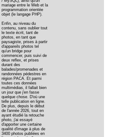
/ MySQL), ainsi qu'un
mariage entre le Web et la
programmation orientée
objet (le langage PHP).
Enfin, au niveau du
contenu, sans oublier tout
le texte écrit, tant de
photos, en tant que
paysagiste, prises à partir
d'appareils photos tel
qu'un bridge pour
commencer, puis suivi de
deux reflex, et prises
durant des
balades/promenades et
randonnées pédestres en
région PACA. Et parmi
toutes ces données
multimédias, il fallait bien
un jour que j'en fasse
quelque chose. D'où une
telle publication en ligne.
De plus, depuis le début
de l'année 2026, tout en
ayant étudié la retouche
photo, j'ai essayé
d'apporter une certaine
qualité d'image à plus de
3400 photos publiées en