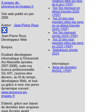
Visiteurs Web sur plus
A propos de :
de 8 ans (.PDF)
provence-en-images.fr
Top Ten mensuel en
début d'année 2026
Site web publié en juin
(.PDF)
2005
Top 20 des plus
grandes villes par pays
Auteur :
Jean-Pierre Roux
en ce début d'année
2026 (.PDF)
Top Ten mensuel
Jean-Pierre Roux
année 2025 (.PDF)
Développeur Web
Top 20 des plus
grandes villes par pays
en 2025 (.PDF)
Bonjour,
Statistiques année
2024
Etudiant développeur
informatique à l'Université
Aix-Marseille (années
Informatique :
2007-2008), suite ma
Base de données
licence professionnelle
MySQL (.PDF)
SIL-NTI, j'estime être
devenu, au fil du temps,
développeur Web, et tout
ça grâce à mon site perso
dynamique suivant :
www.provence-en-
images.fr
D'abord, grâce aux bases
de données bien acquises
sous Access avant