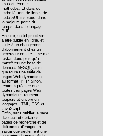
sous différentes
méthodes. Et dans ce
cadre-là, tant de lignes de
code SQL insérées, dans
la majeure partie du
temps, dans le langage
PHP.
Ensuite, un tel projet vint
à être publié en ligne, et
suite à un changement
d'abonnement chez un
hébergeur de site. Il ne me
restait donc plus qu'à
transférer une base de
données MySQL, ainsi
que toute une série de
pages Web dynamiques
au format .PHP. Sinon,
tenant à préciser que
toutes ces pages Web
dynamiques tournent
toujours et encore en
langages HTML, CSS et
JavaScript.
Enfin, sans oublier la page
d'accueil et certaines
pages de recherche et de
défilement d'images, à
savoir que seulement une
quinzaine de pages Web