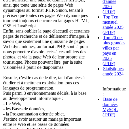
d'année
ainsi que toute une série de pages Web
2026
dynamiques au format .PHP. Sinon, tenant à
(.PDF)
préciser que toutes ces pages Web dynamiques
Top Ten
tournent toujours et encore en langages HTML,
mensuel
CSS et JavaScript.
année 2025
Enfin, sans oublier la page d'accueil et certaines
(.PDF)
pages de recherche et de défilement d'images, à
Top 20 des
savoir que seulement une quinzaine de pages
plus grandes
Web dynamiques, au format .PHP, sont là pour
villes par
nous permettre d'avoir accès à ces milliers des
pays en
photos, et via la page Web de leur propre site
2025
touristique. Photos pouvant être, par la suite,
(.PDF)
visionnées à partir de diaporamas.
Statistiques
année 2024
Ensuite, c'est le cas de le dire, tant d'années à
étudier et à mettre en exploitation tous ces
langages de programmation.
Informatique
Puis parmi 3 environnements dédiés, à la base,
:
au développement informatique :
Base de
- Le Web,
données
- les Bases de données,
MySQL
- la Programmation orientée objet,
(.PDF)
J'estime avoir assurer un mariage important
entre le Web et les bases de données