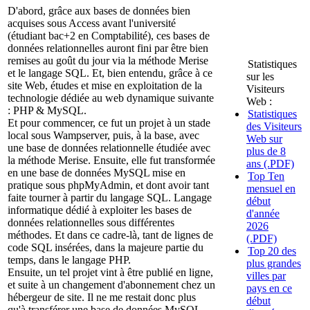
D'abord, grâce aux bases de données bien
acquises sous Access avant l'université
(étudiant bac+2 en Comptabilité), ces bases de
données relationnelles auront fini par être bien
remises au goût du jour via la méthode Merise
Statistiques
et le langage SQL. Et, bien entendu, grâce à ce
sur les
site Web, études et mise en exploitation de la
Visiteurs
technologie dédiée au web dynamique suivante
Web :
: PHP & MySQL.
Statistiques
Et pour commencer, ce fut un projet à un stade
des Visiteurs
local sous Wampserver, puis, à la base, avec
Web sur
une base de données relationnelle étudiée avec
plus de 8
la méthode Merise. Ensuite, elle fut transformée
ans (.PDF)
en une base de données MySQL mise en
Top Ten
pratique sous phpMyAdmin, et dont avoir tant
mensuel en
faite tourner à partir du langage SQL. Langage
début
informatique dédié à exploiter les bases de
d'année
données relationnelles sous différentes
2026
méthodes. Et dans ce cadre-là, tant de lignes de
(.PDF)
code SQL insérées, dans la majeure partie du
Top 20 des
temps, dans le langage PHP.
plus grandes
Ensuite, un tel projet vint à être publié en ligne,
villes par
et suite à un changement d'abonnement chez un
pays en ce
hébergeur de site. Il ne me restait donc plus
début
qu'à transférer une base de données MySQL,