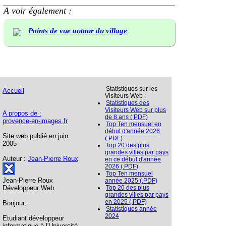
A voir également :
Points de vue autour du village
Statistiques sur les
Accueil
Visiteurs Web :
Statistiques des
Visiteurs Web sur plus
A propos de :
de 8 ans (.PDF)
provence-en-images.fr
Top Ten mensuel en
début d'année 2026
Site web publié en juin
(.PDF)
2005
Top 20 des plus
grandes villes par pays
Auteur :
Jean-Pierre Roux
en ce début d'année
2026 (.PDF)
Top Ten mensuel
Jean-Pierre Roux
année 2025 (.PDF)
Développeur Web
Top 20 des plus
grandes villes par pays
en 2025 (.PDF)
Bonjour,
Statistiques année
2024
Etudiant développeur
informatique à l'Université