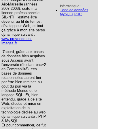
Aix-Marseille (années
Informatique :
2007-2008), suite ma
Base de données
licence professionnelle
MySQL (.PDF)
SIL-NTI, j'estime être
devenu, au fil du temps,
développeur Web, et tout
ça grâce à mon site perso
dynamique suivant :
www.provence-en-
images.fr
D'abord, grâce aux bases
de données bien acquises
sous Access avant
l'université (étudiant bac+2
en Comptabilité), ces
bases de données
relationnelles auront fini
par être bien remises au
goût du jour via la
méthode Merise et le
langage SQL. Et, bien
entendu, grâce à ce site
Web, études et mise en
exploitation de la
technologie dédiée au web
dynamique suivante : PHP
& MySQL.
Et pour commencer, ce fut