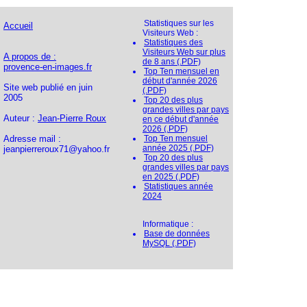
Statistiques sur les
Accueil
Visiteurs Web :
Statistiques des
Visiteurs Web sur plus
A propos de :
de 8 ans (.PDF)
provence-en-images.fr
Top Ten mensuel en
début d'année 2026
Site web publié en juin
(.PDF)
2005
Top 20 des plus
grandes villes par pays
Auteur :
Jean-Pierre Roux
en ce début d'année
2026 (.PDF)
Adresse mail :
Top Ten mensuel
année 2025 (.PDF)
jeanpierreroux71@yahoo.fr
Top 20 des plus
grandes villes par pays
en 2025 (.PDF)
Statistiques année
2024
Informatique :
Base de données
MySQL (.PDF)