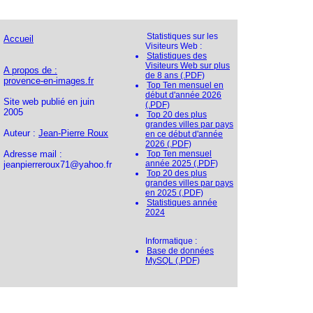
Statistiques sur les
Accueil
Visiteurs Web :
Statistiques des
Visiteurs Web sur plus
A propos de :
de 8 ans (.PDF)
provence-en-images.fr
Top Ten mensuel en
début d'année 2026
Site web publié en juin
(.PDF)
2005
Top 20 des plus
grandes villes par pays
Auteur :
Jean-Pierre Roux
en ce début d'année
2026 (.PDF)
Adresse mail :
Top Ten mensuel
année 2025 (.PDF)
jeanpierreroux71@yahoo.fr
Top 20 des plus
grandes villes par pays
en 2025 (.PDF)
Statistiques année
2024
Informatique :
Base de données
MySQL (.PDF)