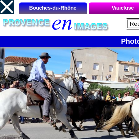
Bouches-du-Rhône
Vaucluse
12/15
Liste des Microrégions :
Liste des Microrégions
Aix-en-Provence
Avignon
Aubagne
Carpentras
Phot
Cap Canaille
Gordes
La Camargue
Le Luberon
La Côte Bleue
Mont Ventou
La Montagnette
Orange
La Sainte-Victoire
Vaison-la-Roma
Les Alpilles
Marseille
Martigues