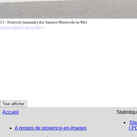
11 - Festivité (manade) des Saintes-Maries-de-la-Mer
Saintes-Maries-de-la-Mer
-
Tout afficher
Accueil
Statistiq
Sta
A propos de provence-en-images
(.P