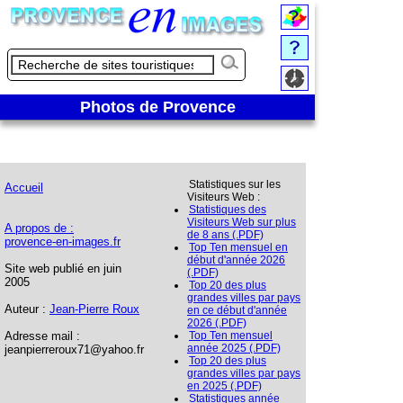
Photos de Provence
Statistiques sur les
Accueil
Visiteurs Web :
Statistiques des
Visiteurs Web sur plus
A propos de :
de 8 ans (.PDF)
provence-en-images.fr
Top Ten mensuel en
début d'année 2026
Site web publié en juin
(.PDF)
2005
Top 20 des plus
grandes villes par pays
Auteur :
Jean-Pierre Roux
en ce début d'année
2026 (.PDF)
Adresse mail :
Top Ten mensuel
année 2025 (.PDF)
jeanpierreroux71@yahoo.fr
Top 20 des plus
grandes villes par pays
en 2025 (.PDF)
Statistiques année